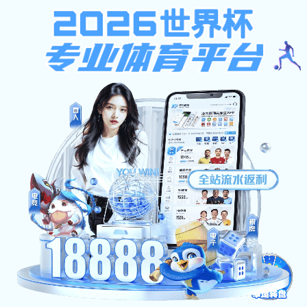
产品中心
PRODUCT
小型按摩器
0
0
共
页
条